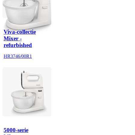
Viva-collectie
Mixer -
refurbished
HR3746/00R1
5000-serie