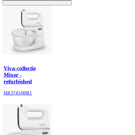
Viva-collectie
Mixer -
refurbished
HR3745/00R1