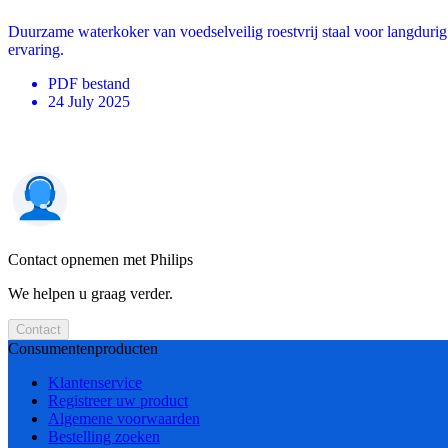
Duurzame waterkoker van voedselveilig roestvrij staal voor langduri
ervaring.
PDF
bestand
24 July 2025
Contact opnemen met Philips
We helpen u graag verder.
Contact
Consumentenproducten
Klantenservice
Registreer uw product
Algemene voorwaarden
Bestelling zoeken