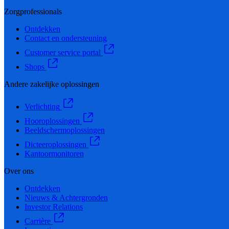
Zorgprofessionals
Ontdekken
Contact en ondersteuning
Customer service portal
Shops
Andere zakelijke oplossingen
Verlichting
Hooroplossingen
Beeldschermoplossingen
Dicteeroplossingen
Kantoormonitoren
Over ons
Ontdekken
Nieuws & Achtergronden
Investor Relations
Carrière