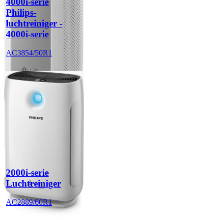
4000i-serie
Philips-
luchtreiniger -
4000i-serie
AC3854/50R1
2000i-serie
Luchtreiniger
AC2889/60R1