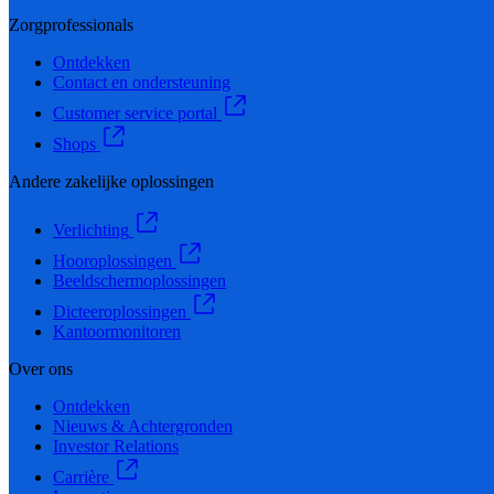
Zorgprofessionals
Ontdekken
Contact en ondersteuning
Customer service portal
Shops
Andere zakelijke oplossingen
Verlichting
Hooroplossingen
Beeldschermoplossingen
Dicteeroplossingen
Kantoormonitoren
Over ons
Ontdekken
Nieuws & Achtergronden
Investor Relations
Carrière