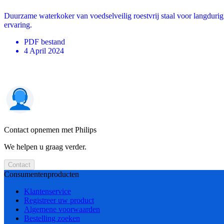
Duurzame waterkoker van voedselveilig roestvrij staal voor langduri
ervaring.
PDF
bestand
4 April 2024
Contact opnemen met Philips
We helpen u graag verder.
Contact
Consumentenproducten
Klantenservice
Registreer uw product
Algemene voorwaarden
Bestelling zoeken