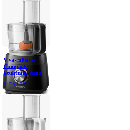
Viva-collectie
Compacte
keukenmachine
HR7510/10