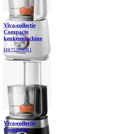
Viva-collectie
Compacte
keukenmachine
HR7520/00R1
Viva-collectie
Compacte