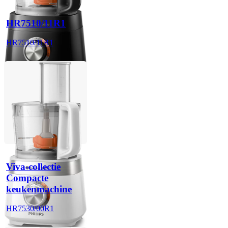
HR7510/11R1
HR7510/11R1
Viva-collectie
Compacte
keukenmachine
HR7530/00R1