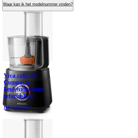
Waar kan ik het modelnummer vinden?
Viva-collectie
Compacte
keukenmachine -
refurbished
HR7510/10R1