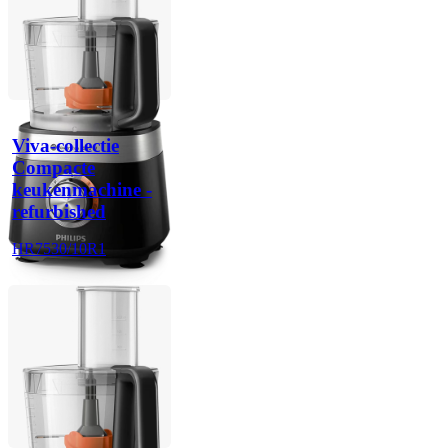
Viva-collectie
Compacte
keukenmachine -
refurbished
HR7530/10R1