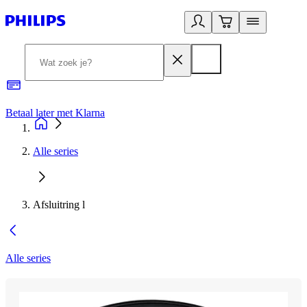
Betaal later met Klarna
R
Alle series
Afsluitring l
Alle series