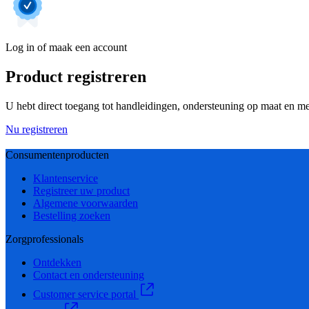
Log in of maak een account
Product registreren
U hebt direct toegang tot handleidingen, ondersteuning op maat en mee
Nu registreren
Consumentenproducten
Klantenservice
Registreer uw product
Algemene voorwaarden
Bestelling zoeken
Zorgprofessionals
Ontdekken
Contact en ondersteuning
Customer service portal