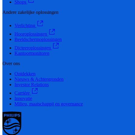
Shops
Andere zakelijke oplossingen
Verlichting
Hooroplossingen
Beeldschermoplossingen
Dicteeroplossingen
Kantoormonitoren
Over ons
Ontdekken
Nieuws & Achtergronden
Investor Relations
Carrière
Innovatie
Milieu, maatschappij en governance