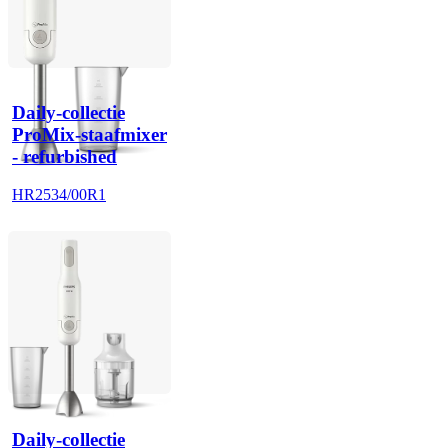
Daily-collectie
ProMix-staafmixer
- refurbished
HR2534/00R1
Daily-collectie