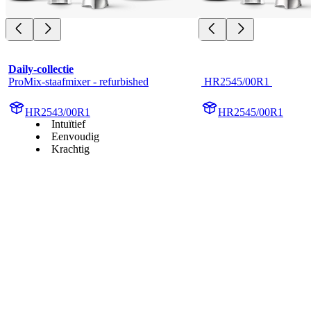
Daily-collectie
ProMix-staafmixer - refurbished
 HR2545/00R1 
HR2543/00R1
HR2545/00R1
Intuïtief
Eenvoudig
Krachtig