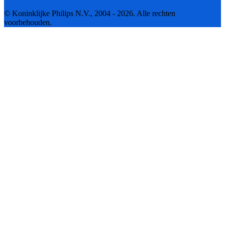
© Koninklijke Philips N.V., 2004 - 2026. Alle rechten
voorbehouden.