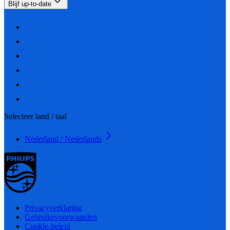
Blijf up-to-date
Selecteer land / taal
Nederland / Nederlands
Privacyverklaring
Gebruiksvoorwaarden
Cookie-beleid