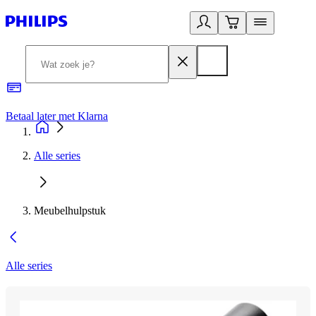
Betaal later met Klarna
R
Alle series
Meubelhulpstuk
Alle series