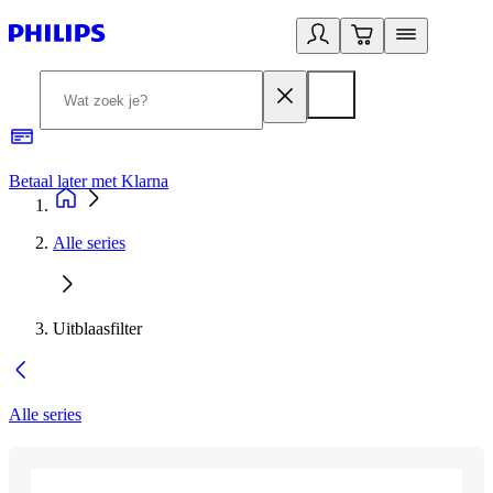
Betaal later met Klarna
R
Alle series
Uitblaasfilter
Alle series