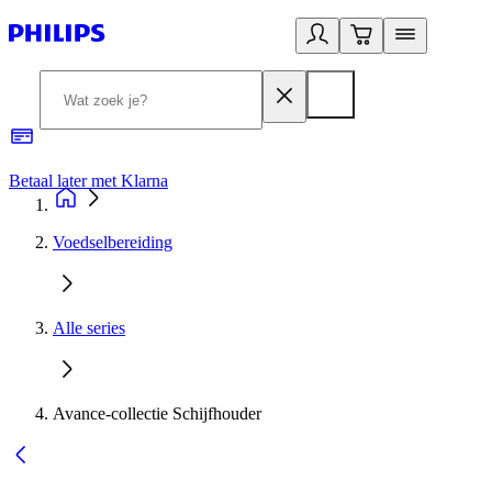
Betaal later met Klarna
R
Voedselbereiding
Alle series
Avance-collectie Schijfhouder