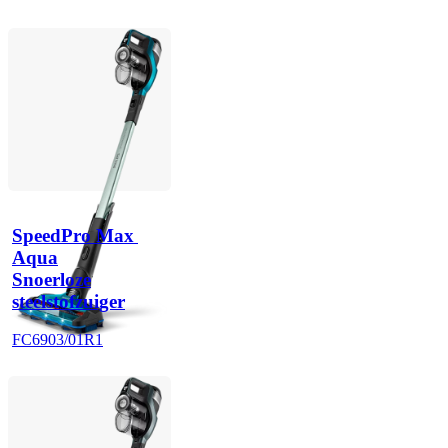
SpeedPro Max 
Aqua
Snoerloze
steelstofzuiger
FC6903/01R1