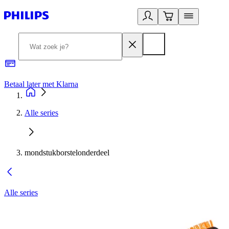
Betaal later met Klarna
R
Alle series
mondstukborstelonderdeel
Alle series