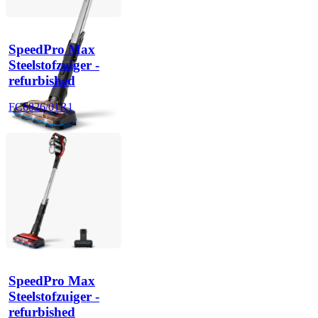
SpeedPro Max
Steelstofzuiger -
refurbished
FC6826/01R1
SpeedPro Max
Steelstofzuiger -
refurbished