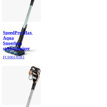
SpeedPro Max 
Aqua
Snoerloze
steelstofzuiger
FC6901/01R1