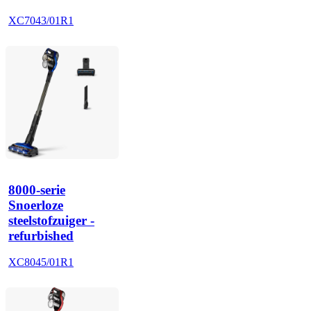
XC7043/01R1
8000-serie
Snoerloze
steelstofzuiger -
refurbished
XC8045/01R1