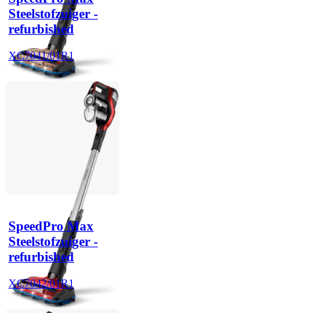
Steelstofzuiger -
refurbished
XC7041/01R1
SpeedPro Max
Steelstofzuiger -
refurbished
XC7042/01R1