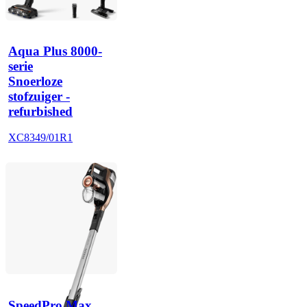
Aqua Plus 8000-
serie
Snoerloze
stofzuiger -
refurbished
XC8349/01R1
SpeedPro Max