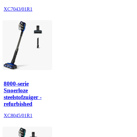
XC7043/01R1
8000-serie
Snoerloze
steelstofzuiger -
refurbished
XC8045/01R1