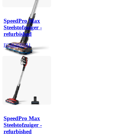
SpeedPro Max
Steelstofzuiger -
refurbished
FC6826/01R1
SpeedPro Max
Steelstofzuiger -
refurbished