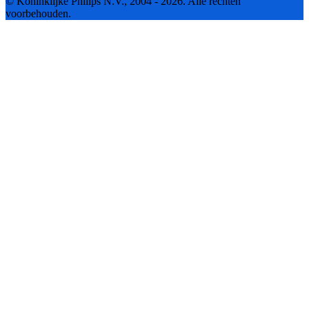
© Koninklijke Philips N.V., 2004 - 2026. Alle rechten
voorbehouden.