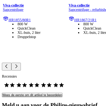
Viva-collectie
Viva-collectie
Sapcentrifuge
Sapcentrifuge - refurbis
HR1855/80R1
HR1867/21R1
800 W
800 W
QuickClean
QuickClean
XL-buis, 2 liter
XL-buis, 2 lite
Druppelstop
Recensies
Wees de eerste om dit artikel te beoordelen
Meld u aan voor de Philips-nieuwsbrief