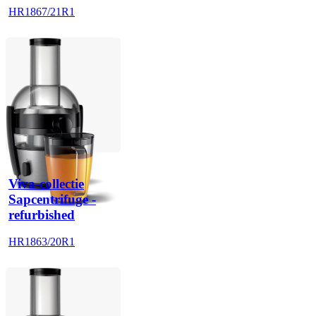
HR1867/21R1
Viva-collectie
Sapcentrifuge -
refurbished
HR1863/20R1