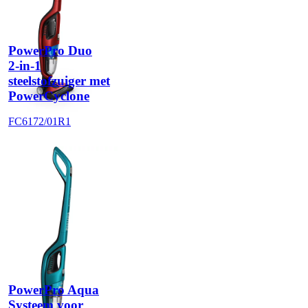
PowerPro Duo
2-in-1
steelstofzuiger met
PowerCyclone
FC6172/01R1
PowerPro Aqua
Systeem voor