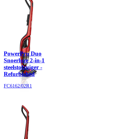
PowerPro Duo
Snoerloze 2-in-1
steelstofzuiger -
Refurbished
FC6162/02R1