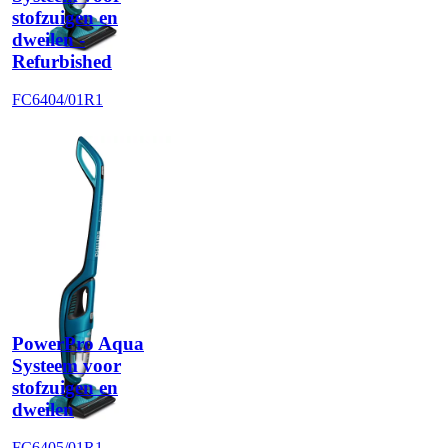
stofzuigen en
dweilen -
Refurbished
FC6404/01R1
PowerPro Aqua
Systeem voor
stofzuigen en
dweilen
FC6405/01R1