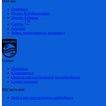
Over ons
Ontdekken
Nieuws & Achtergronden
Investor Relations
Carrière
Innovatie
Milieu, maatschappij en governance
Contact
Ontdekken
Klantenservice
Ondersteuning professionele gezondheidszorg
Contact opnemen
Blijf up-to-date
Meld u aan voor exclusieve aanbiedingen