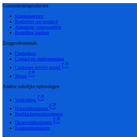
Consumentenproducten
Klantenservice
Registreer uw product
Algemene voorwaarden
Bestelling zoeken
Zorgprofessionals
Ontdekken
Contact en ondersteuning
Customer service portal
Shops
Andere zakelijke oplossingen
Verlichting
Hooroplossingen
Beeldschermoplossingen
Dicteeroplossingen
Kantoormonitoren