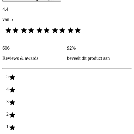
4.4
van 5
606
92
%
Reviews & awards
beveelt dit product aan
5
4
3
2
1