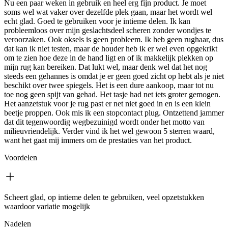
Nu een paar weken in gebruik en heel erg fijn product. Je moet
soms wel wat vaker over dezelfde plek gaan, maar het wordt wel
echt glad. Goed te gebruiken voor je intieme delen. Ik kan
probleemloos over mijn geslachtsdeel scheren zonder wondjes te
veroorzaken. Ook oksels is geen probleem. Ik heb geen rughaar, dus
dat kan ik niet testen, maar de houder heb ik er wel even opgekrikt
om te zien hoe deze in de hand ligt en of ik makkelijk plekken op
mijn rug kan bereiken. Dat lukt wel, maar denk wel dat het nog
steeds een gehannes is omdat je er geen goed zicht op hebt als je niet
beschikt over twee spiegels. Het is een dure aankoop, maar tot nu
toe nog geen spijt van gehad. Het tasje had net iets groter gemogen.
Het aanzetstuk voor je rug past er net niet goed in en is een klein
beetje proppen. Ook mis ik een stopcontact plug. Ontzettend jammer
dat dit tegenwoordig wegbezuinigd wordt onder het motto van
milieuvriendelijk. Verder vind ik het wel gewoon 5 sterren waard,
want het gaat mij immers om de prestaties van het product.
Voordelen
Scheert glad, op intieme delen te gebruiken, veel opzetstukken
waardoor variatie mogelijk
Nadelen