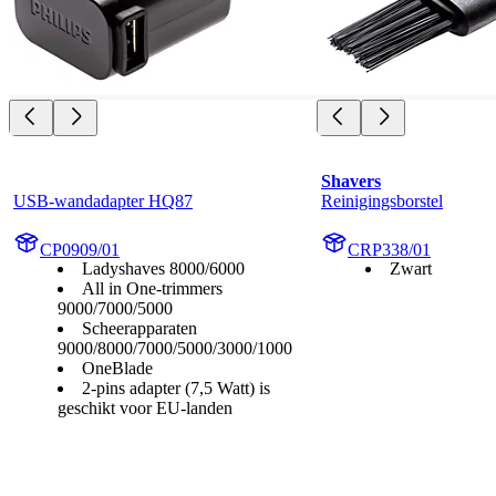
Shavers
USB-wandadapter HQ87
Reinigingsborstel
CP0909/01
CRP338/01
Ladyshaves 8000/6000
Zwart
All in One-trimmers
9000/7000/5000
Scheerapparaten
9000/8000/7000/5000/3000/1000
OneBlade
2-pins adapter (7,5 Watt) is
geschikt voor EU-landen