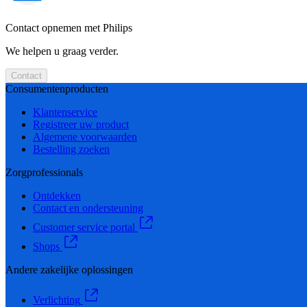
Contact opnemen met Philips
We helpen u graag verder.
Contact
Consumentenproducten
Klantenservice
Registreer uw product
Algemene voorwaarden
Bestelling zoeken
Zorgprofessionals
Ontdekken
Contact en ondersteuning
Customer service portal
Shops
Andere zakelijke oplossingen
Verlichting