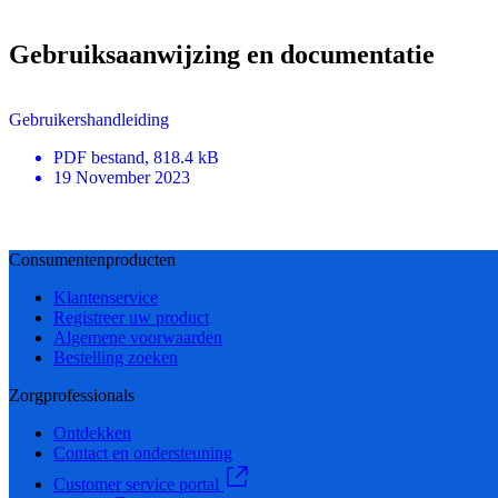
Gebruiksaanwijzing en documentatie
Gebruikershandleiding
PDF
bestand
, 818.4 kB
19 November 2023
Consumentenproducten
Klantenservice
Registreer uw product
Algemene voorwaarden
Bestelling zoeken
Zorgprofessionals
Ontdekken
Contact en ondersteuning
Customer service portal