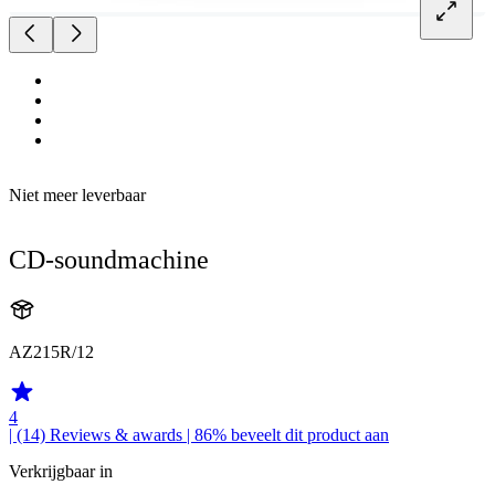
Niet meer leverbaar
CD-soundmachine
AZ215R/12
4
| (14)
Reviews & awards
| 86% beveelt dit product aan
Verkrijgbaar in