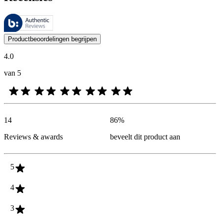
Deze beoordelingen worden beheerd door Bazaarvoice en voldoen aan h
De mening van onze klanten is nuttig voor iedereen, of het nu een re
Productbeoordelingen begrijpen
4.0
van 5
14
86
%
Reviews & awards
beveelt dit product aan
5
4
3