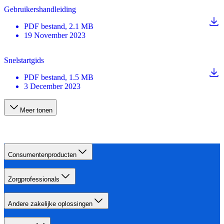
Gebruikershandleiding
PDF
bestand
, 2.1 MB
19 November 2023
Snelstartgids
PDF
bestand
, 1.5 MB
3 December 2023
Meer tonen
Consumentenproducten
Zorgprofessionals
Andere zakelijke oplossingen