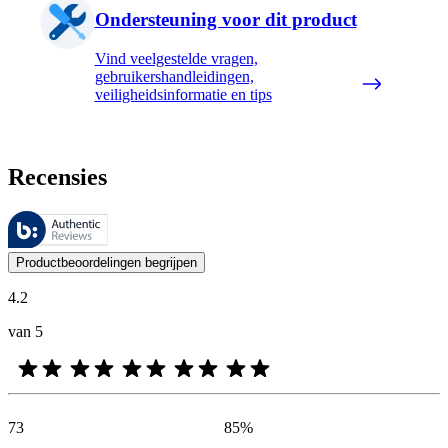
Ondersteuning voor dit product
Vind veelgestelde vragen,
gebruikershandleidingen,
veiligheidsinformatie en tips
Recensies
Deze beoordelingen worden beheerd door Bazaarvoice en voldoen aan h
De mening van onze klanten is nuttig voor iedereen, of het nu een re
Productbeoordelingen begrijpen
4.2
van 5
73
85
%