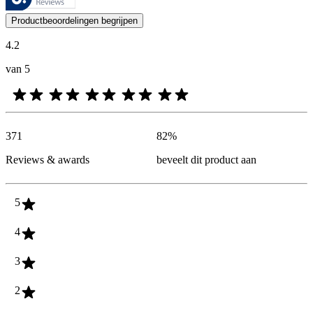
De mening van onze klanten is nuttig voor iedereen, of het nu een re
Productbeoordelingen begrijpen
4.2
van 5
371
82
%
Reviews & awards
beveelt dit product aan
5
4
3
2