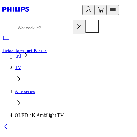
Betaal later met Klarna
R
TV
Alle series
OLED 4K Ambilight TV