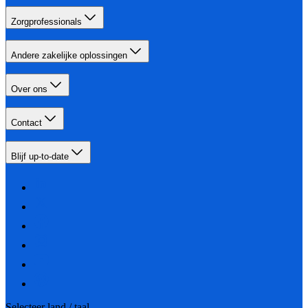
Zorgprofessionals
Andere zakelijke oplossingen
Over ons
Contact
Blijf up-to-date
Selecteer land / taal