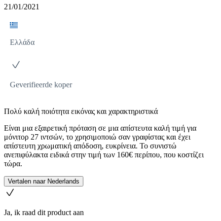
21/01/2021
Ελλάδα
Geverifieerde koper
Πολύ καλή ποιότητα εικόνας και χαρακτηριστικά
Είναι μια εξαιρετική πρόταση σε μια απίστευτα καλή τιμή για
μόνιτορ 27 ιντσών, το χρησιμοποιώ σαν γραφίστας και έχει
απίστευτη χρωματική απόδοση, ευκρίνεια. Το συνιστώ
ανεπιφύλακτα ειδικά στην τιμή των 160€ περίπου, που κοστίζει
τώρα.
Vertalen naar Nederlands
Ja, ik raad dit product aan