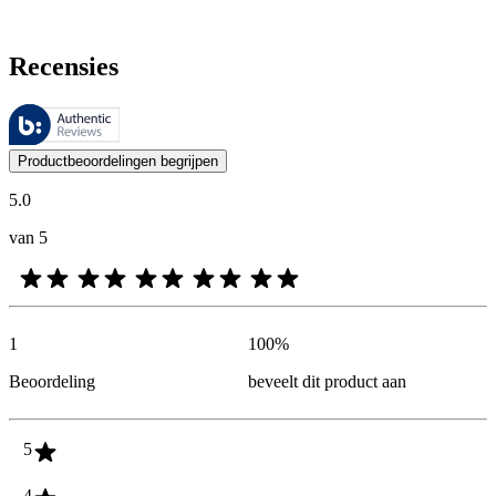
Recensies
Deze beoordelingen worden beheerd door Bazaarvoice en voldoen aan h
De mening van onze klanten is nuttig voor iedereen, of het nu een re
Productbeoordelingen begrijpen
5.0
van 5
1
100
%
Beoordeling
beveelt dit product aan
5
4