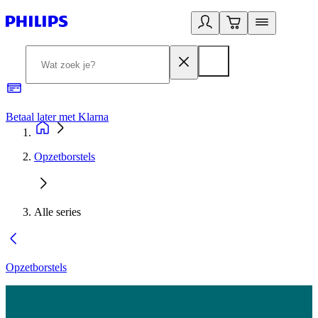
Betaal later met Klarna
R
Opzetborstels
Alle series
Opzetborstels