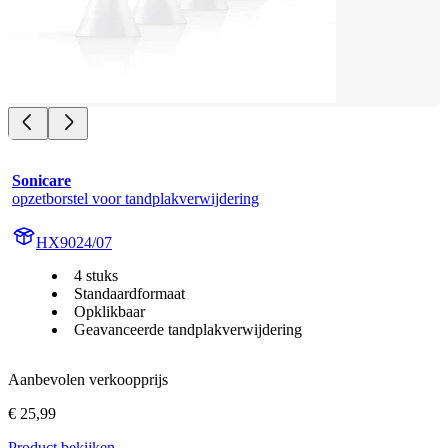
Sonicare
opzetborstel voor tandplakverwijdering
HX9024/07
4 stuks
Standaardformaat
Opklikbaar
Geavanceerde tandplakverwijdering
Aanbevolen verkoopprijs
€ 25,99
Product bekijken