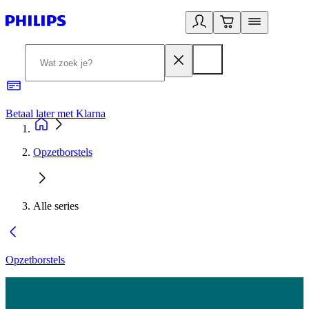
Betaal later met Klarna
R
Opzetborstels
Alle series
Opzetborstels