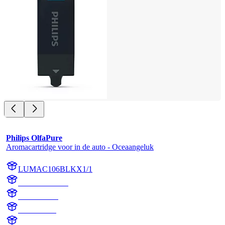
Philips OlfaPure
Aromacartridge voor in de auto - Oceaangeluk
LUMAC106BLKX1/1
AC106BLKX1
AC106BLK
Ocean Bliss
aroma