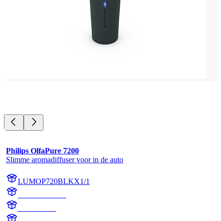
Philips OlfaPure 7200
Slimme aromadiffuser voor in de auto
LUMOP720BLKX1/1
OP720BLKX1
OP720BLK