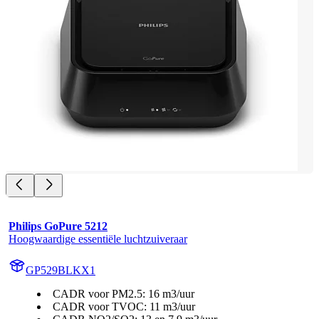
Philips GoPure 5212
Hoogwaardige essentiële luchtzuiveraar
GP529BLKX1
CADR voor PM2.5: 16 m3/uur
CADR voor TVOC: 11 m3/uur