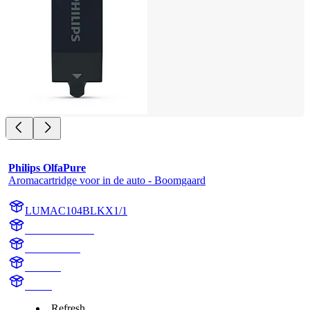
Philips OlfaPure
Aromacartridge voor in de auto - Boomgaard
LUMAC104BLKX1/1
AC104BLKX1
AC104BLK
Orchard
aroma
Refresh