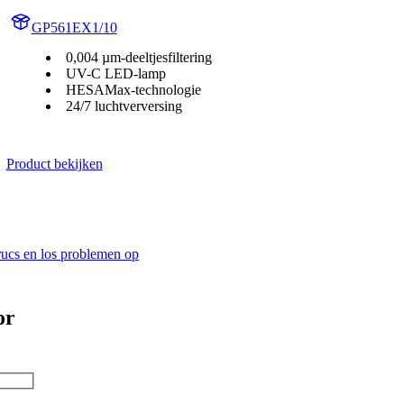
GP561EX1/10
0,004 µm-deeltjesfiltering
UV-C LED-lamp
HESAMax-technologie
24/7 luchtverversing
Product bekijken
trucs en los problemen op
or