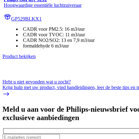
Hoogwaardige essentiële luchtzuiveraar
GP529BLKX1
CADR voor PM2.5: 16 m3/uur
CADR voor TVOC: 11 m3/uur
CADR NO2/SO2: 13 en 7,9 m3/uur
formaldehyde 6 m3/uur
Product bekijken
Hebt u niet gevonden wat u zocht?
Krijg hulp met uw product, vind handleidingen, leer de beste tips en 
Meld u aan voor de Philips-nieuwsbrief vo
exclusieve aanbiedingen