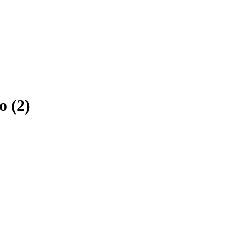
o
(
2
)