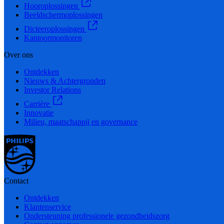
Hooroplossingen
Beeldschermoplossingen
Dicteeroplossingen
Kantoormonitoren
Over ons
Ontdekken
Nieuws & Achtergronden
Investor Relations
Carrière
Innovatie
Milieu, maatschappij en governance
Contact
Ontdekken
Klantenservice
Ondersteuning professionele gezondheidszorg