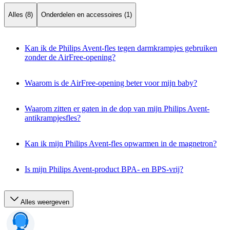
Alles (8)
Onderdelen en accessoires (1)
Kan ik de Philips Avent-fles tegen darmkrampjes gebruiken
zonder de AirFree-opening?
Waarom is de AirFree-opening beter voor mijn baby?
Waarom zitten er gaten in de dop van mijn Philips Avent-
antikrampjesfles?
Kan ik mijn Philips Avent-fles opwarmen in de magnetron?
Is mijn Philips Avent-product BPA- en BPS-vrij?
Alles weergeven