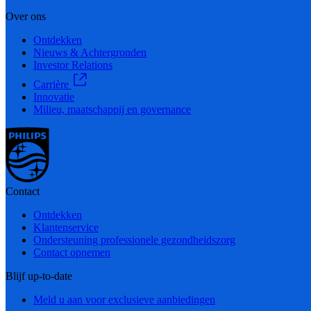
Over ons
Ontdekken
Nieuws & Achtergronden
Investor Relations
Carrière
Innovatie
Milieu, maatschappij en governance
Contact
Ontdekken
Klantenservice
Ondersteuning professionele gezondheidszorg
Contact opnemen
Blijf up-to-date
Meld u aan voor exclusieve aanbiedingen