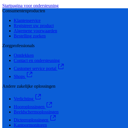
Startpagina voor ondersteuning
Consumentenproducten
Klantenservice
Registreer uw product
Algemene voorwaarden
Bestelling zoeken
Zorgprofessionals
Ontdekken
Contact en ondersteuning
Customer service portal
Shops
Andere zakelijke oplossingen
Verlichting
Hooroplossingen
Beeldschermoplossingen
Dicteeroplossingen
Kantoormonitoren