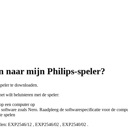
naar mijn Philips-speler?
speler te downloaden.
t wilt beluisteren met de speler:
op een computer op
tware zoals Nero. Raadpleeg de softwarespecificatie voor de comput
e spelen
len:
EXP2546/12
,
EXP2546/02
,
EXP2540/02
.