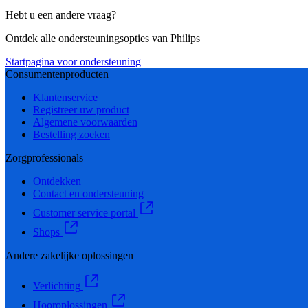
Hebt u een andere vraag?
Ontdek alle ondersteuningsopties van Philips
Startpagina voor ondersteuning
Consumentenproducten
Klantenservice
Registreer uw product
Algemene voorwaarden
Bestelling zoeken
Zorgprofessionals
Ontdekken
Contact en ondersteuning
Customer service portal
Shops
Andere zakelijke oplossingen
Verlichting
Hooroplossingen