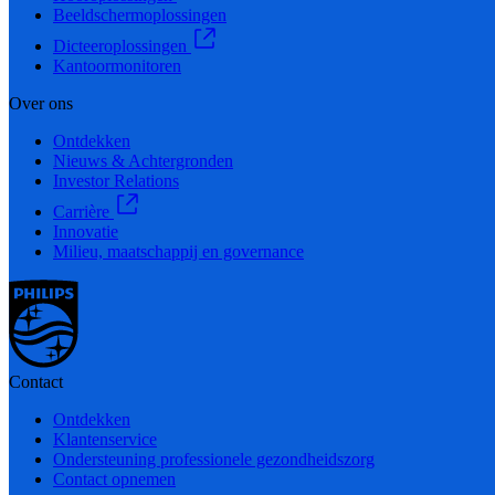
Beeldschermoplossingen
Dicteeroplossingen
Kantoormonitoren
Over ons
Ontdekken
Nieuws & Achtergronden
Investor Relations
Carrière
Innovatie
Milieu, maatschappij en governance
Contact
Ontdekken
Klantenservice
Ondersteuning professionele gezondheidszorg
Contact opnemen