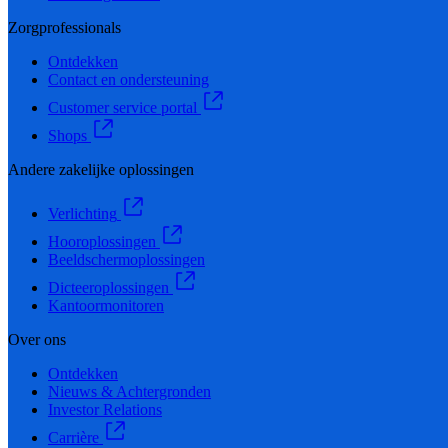
Zorgprofessionals
Ontdekken
Contact en ondersteuning
Customer service portal
Shops
Andere zakelijke oplossingen
Verlichting
Hooroplossingen
Beeldschermoplossingen
Dicteeroplossingen
Kantoormonitoren
Over ons
Ontdekken
Nieuws & Achtergronden
Investor Relations
Carrière