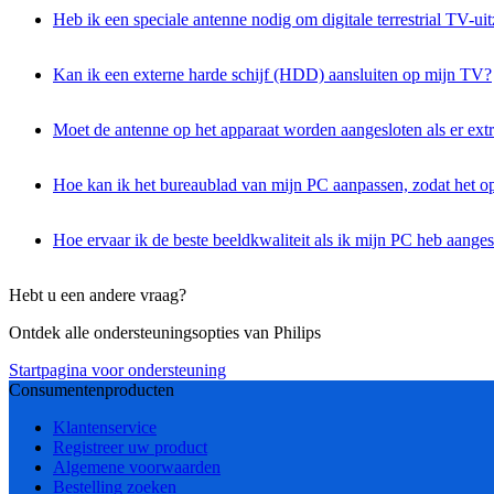
Heb ik een speciale antenne nodig om digitale terrestrial TV-u
Kan ik een externe harde schijf (HDD) aansluiten op mijn TV?
Moet de antenne op het apparaat worden aangesloten als er ex
Hoe kan ik het bureaublad van mijn PC aanpassen, zodat het o
Hoe ervaar ik de beste beeldkwaliteit als ik mijn PC heb aange
Hebt u een andere vraag?
Ontdek alle ondersteuningsopties van Philips
Startpagina voor ondersteuning
Consumentenproducten
Klantenservice
Registreer uw product
Algemene voorwaarden
Bestelling zoeken