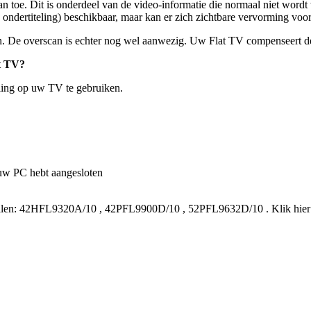
n toe. Dit is onderdeel van de video-informatie die normaal niet wordt
d ondertiteling) beschikbaar, maar kan er zich zichtbare vervorming voo
en. De overscan is echter nog wel aanwezig. Uw Flat TV compenseert d
at TV?
ling op uw TV te gebruiken.
 uw PC hebt aangesloten
len:
42HFL9320A/10
,
42PFL9900D/10
,
52PFL9632D/10
.
Klik hie