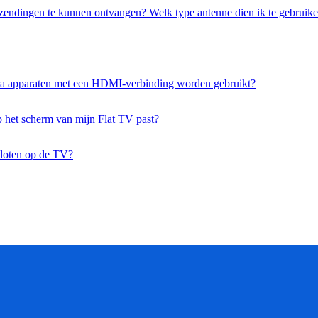
itzendingen te kunnen ontvangen? Welk type antenne dien ik te gebruik
tra apparaten met een HDMI-verbinding worden gebruikt?
p het scherm van mijn Flat TV past?
sloten op de TV?