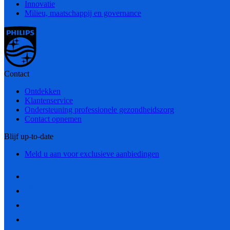
Innovatie
Milieu, maatschappij en governance
Contact
Ontdekken
Klantenservice
Ondersteuning professionele gezondheidszorg
Contact opnemen
Blijf up-to-date
Meld u aan voor exclusieve aanbiedingen