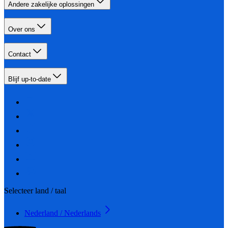
Andere zakelijke oplossingen
Over ons
Contact
Blijf up-to-date
Selecteer land / taal
Nederland / Nederlands