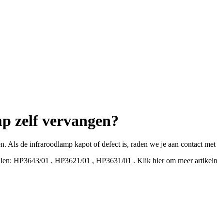
mp zelf vervangen?
en. Als de infraroodlamp kapot of defect is, raden we je aan contact me
len:
HP3643/01
,
HP3621/01
,
HP3631/01
.
Klik hier om meer artikel