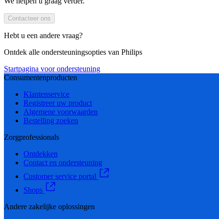
We helpen u graag verder.
Contacteer ons
Hebt u een andere vraag?
Ontdek alle ondersteuningsopties van Philips
Startpagina voor ondersteuning
Consumentenproducten
Klantenservice
Registreer uw product
Algemene voorwaarden
Bestelling zoeken
Zorgprofessionals
Ontdekken
Contact en ondersteuning
Customer service portal
Shops
Andere zakelijke oplossingen