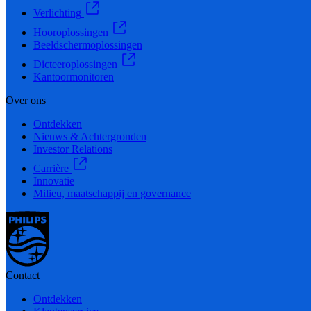
Verlichting
Hooroplossingen
Beeldschermoplossingen
Dicteeroplossingen
Kantoormonitoren
Over ons
Ontdekken
Nieuws & Achtergronden
Investor Relations
Carrière
Innovatie
Milieu, maatschappij en governance
Contact
Ontdekken