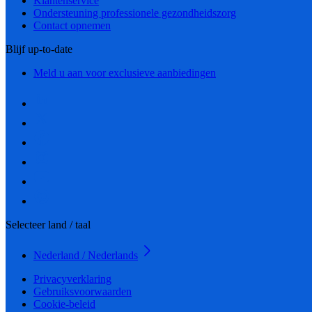
Klantenservice
Ondersteuning professionele gezondheidszorg
Contact opnemen
Blijf up-to-date
Meld u aan voor exclusieve aanbiedingen
Selecteer land / taal
Nederland / Nederlands
Privacyverklaring
Gebruiksvoorwaarden
Cookie-beleid