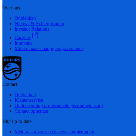
Over ons
Ontdekken
Nieuws & Achtergronden
Investor Relations
Carrière
Innovatie
Milieu, maatschappij en governance
Contact
Ontdekken
Klantenservice
Ondersteuning professionele gezondheidszorg
Contact opnemen
Blijf up-to-date
Meld u aan voor exclusieve aanbiedingen