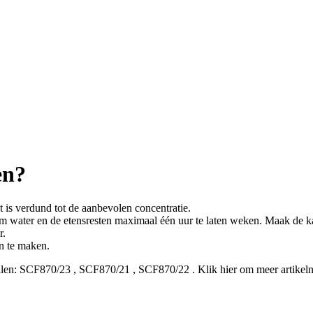
en?
is verdund tot de aanbevolen concentratie.
m water en de etensresten maximaal één uur te laten weken. Maak de ka
r.
n te maken.
len:
SCF870/23
,
SCF870/21
,
SCF870/22
.
Klik hier om meer artikel