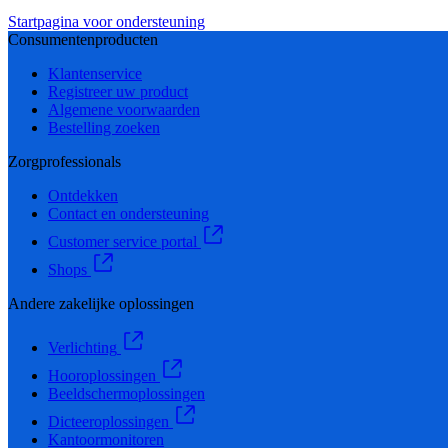
Startpagina voor ondersteuning
Consumentenproducten
Klantenservice
Registreer uw product
Algemene voorwaarden
Bestelling zoeken
Zorgprofessionals
Ontdekken
Contact en ondersteuning
Customer service portal
Shops
Andere zakelijke oplossingen
Verlichting
Hooroplossingen
Beeldschermoplossingen
Dicteeroplossingen
Kantoormonitoren