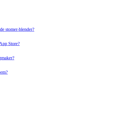
de stomer-blender?
 App Store?
ngmaker?
teem?