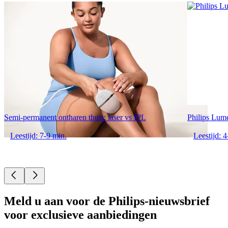
Semi-permanent ontharen thuis: laser vs IPL
Philips Lume
Leestijd: 7-9 min.
Leestijd: 4
Meld u aan voor de Philips-nieuwsbrief
voor exclusieve aanbiedingen