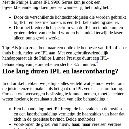
Met de Philips Lumea IPL 9900 Series kun je ook een 
bijwerkbehandeling doen precies wanneer jij het nodig hebt.
Door de verschillende lichttechnologieën die worden gebruikt 
bij IPL- en lasermethoden, is een IPL-behandeling sneller.
Door het bredere lichtspectrum van de IPL-methode kunnen 
grotere delen van de huid worden behandeld terwijl de laser 
alleen puntsgewijs werkt.
Tip:
 Als je op zoek bent naar een optie die het beste van IPL of laser 
thuis biedt, raden we IPL aan. Met een gebruiksvriendelijk 
handapparaat als de Philips Lumea Prestige duurt een IPL-
1
behandeling van je onderbenen slechts 8,5 minuten.
Hoe lang duren IPL en laserontharing?
In dit artikel hebben we je bijna alles verteld wat je moet weten om 
de juiste keuze te maken als het gaat om IPL versus laserontharing. 
Om een weloverwogen beslissing te kunnen nemen, moet je echter 
weten hoelang je resultaat zult zien van elke behandeling :
Een behandeling met IPL brengt de haarzakjes in de rustfase 
en een laserbehandeling vernietigt de haarzakjes van haar dat 
zich in de groeifase bevindt. Beide methodes
voorkomen de groei van nieuw haar, maar vereisen verdere 