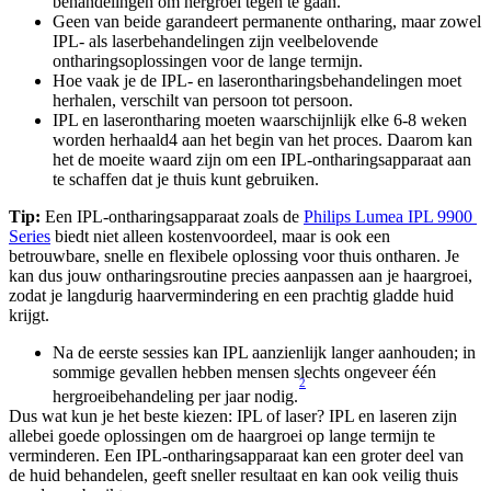
behandelingen om hergroei tegen te gaan.
Geen van beide garandeert permanente ontharing, maar zowel 
IPL- als laserbehandelingen zijn veelbelovende 
ontharingsoplossingen voor de lange termijn.
Hoe vaak je de IPL- en laserontharingsbehandelingen moet 
herhalen, verschilt van persoon tot persoon.
IPL en laserontharing moeten waarschijnlijk elke 6-8 weken 
worden herhaald4 aan het begin van het proces. Daarom kan 
het de moeite waard zijn om een IPL-ontharingsapparaat aan 
te schaffen dat je thuis kunt gebruiken.
Tip:
 Een IPL-ontharingsapparaat zoals de 
Philips Lumea IPL 9900 
Series
 biedt niet alleen kostenvoordeel, maar is ook een 
betrouwbare, snelle en flexibele oplossing voor thuis ontharen. Je 
kan dus jouw ontharingsroutine precies aanpassen aan je haargroei, 
zodat je langdurig haarvermindering en een prachtig gladde huid 
krijgt.
Na de eerste sessies kan IPL aanzienlijk langer aanhouden; in 
sommige gevallen hebben mensen slechts ongeveer één 
2
hergroeibehandeling per jaar nodig.
Dus wat kun je het beste kiezen: IPL of laser? IPL en laseren zijn 
allebei goede oplossingen om de haargroei op lange termijn te 
verminderen. Een IPL-ontharingsapparaat kan een groter deel van 
de huid behandelen, geeft sneller resultaat en kan ook veilig thuis 