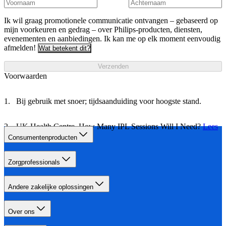
Ik wil graag promotionele communicatie ontvangen – gebaseerd op
mijn voorkeuren en gedrag – over Philips-producten, diensten,
evenementen en aanbiedingen. Ik kan me op elk moment eenvoudig
afmelden!
Wat betekent dit?
Verzenden
Voorwaarden
Bij gebruik met snoer; tijdsaanduiding voor hoogste stand.
UK Health Centre, How Many IPL Sessions Will I Need?
Lees
meer
Consumentenproducten
Zorgprofessionals
Andere zakelijke oplossingen
Over ons