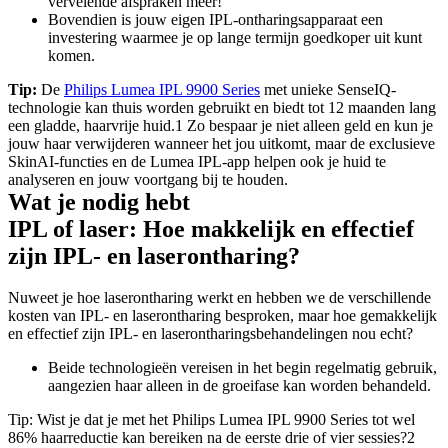
vervelende afspraken meer!
Bovendien is jouw eigen IPL-ontharingsapparaat een 
investering waarmee je op lange termijn goedkoper uit kunt 
komen.
Tip:
 De 
Philips Lumea IPL 9900 Series
 met unieke SenseIQ-
technologie kan thuis worden gebruikt en biedt tot 12 maanden lang 
een gladde, haarvrije huid.1 Zo bespaar je niet alleen geld en kun je 
jouw haar verwijderen wanneer het jou uitkomt, maar de exclusieve 
SkinAI-functies en de Lumea IPL-app helpen ook je huid te 
analyseren en jouw voortgang bij te houden.
Wat je nodig hebt
IPL of laser: Hoe makkelijk en effectief 
zijn IPL- en laserontharing?
Nuweet je hoe laserontharing werkt en hebben we de verschillende 
kosten van IPL- en laserontharing besproken, maar hoe gemakkelijk 
en effectief zijn IPL- en laserontharingsbehandelingen nou echt?
Beide technologieën vereisen in het begin regelmatig gebruik, 
aangezien haar alleen in de groeifase kan worden behandeld. 
Tip: Wist je dat je met het Philips Lumea IPL 9900 Series tot wel 
86% haarreductie kan bereiken na de eerste drie of vier sessies?2 