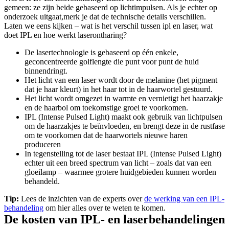
gemeen: ze zijn beide gebaseerd op lichtimpulsen. Als je echter op 
onderzoek uitgaat,merk je dat de technische details verschillen. 
Laten we eens kijken – wat is het verschil tussen ipl en laser, wat 
doet IPL en hoe werkt laserontharing?
De lasertechnologie is gebaseerd op één enkele, 
geconcentreerde golflengte die punt voor punt de huid 
binnendringt.
Het licht van een laser wordt door de melanine (het pigment 
dat je haar kleurt) in het haar tot in de haarwortel gestuurd.
Het licht wordt omgezet in warmte en vernietigt het haarzakje 
en de haarbol om toekomstige groei te voorkomen.
IPL (Intense Pulsed Light) maakt ook gebruik van lichtpulsen 
om de haarzakjes te beïnvloeden, en brengt deze in de rustfase 
om te voorkomen dat de haarwortels nieuwe haren 
produceren
In tegenstelling tot de laser bestaat IPL (Intense Pulsed Light) 
echter uit een breed spectrum van licht – zoals dat van een 
gloeilamp – waarmee grotere huidgebieden kunnen worden 
behandeld.
Tip:
 Lees de inzichten van de experts over 
de werking van een IPL-
behandeling
 om hier alles over te weten te komen.
De kosten van IPL- en laserbehandelingen