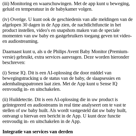
(iii) Monitoring en waarschuwingen. Met de app kunt u beweging, 
geluid en temperatuur in de babykamer volgen.
(iv) Overige. U kunt ook de geschiedenis van alle meldingen van de 
afgelopen 30 dagen in de App zien, de nachtlichtfunctie in het 
product instellen, video's en snapshots maken van de speciale 
momenten van uw baby en gastgebruikers toegang geven tot video- 
en audiostreaming.
Daarnaast kunt u, als u de Philips Avent Baby Monitor (Premium-
versie) gebruikt, extra services aanvragen. Deze worden hieronder 
beschreven:
(i) Sense IQ. Dit is een AI-oplossing die door middel van 
bewegingstracking u de status van de baby, de slaapsessies en 
ademhalingspatronen laat zien. Met de App kunt u Sense IQ 
eenvoudig in- en uitschakelen.
(ii) Huildetectie. Dit is een AI-oplossing die in uw product is 
geïntegreerd en audiostreams in real time analyseert om te vast te 
stellen of uw baby huilt. Als wordt vastgesteld dat uw baby huilt, 
ontvangt u hiervan een bericht in de App. U kunt deze functie 
eenvoudig in- en uitschakelen in de App.
Integratie van services van derden