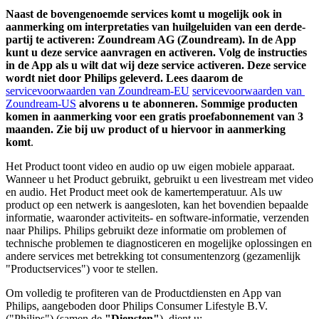
Naast de bovengenoemde services komt u mogelijk ook in 
aanmerking om interpretaties van huilgeluiden van een derde-
partij te activeren: Zoundream AG (Zoundream). In de App 
kunt u deze service aanvragen en activeren. Volg de instructies 
in de App als u wilt dat wij deze service activeren. Deze service 
wordt niet door Philips geleverd. Lees daarom de 
servicevoorwaarden van Zoundream-EU
servicevoorwaarden van 
Zoundream-US
 alvorens u te abonneren. Sommige producten 
komen in aanmerking voor een gratis proefabonnement van 3 
maanden. Zie bij uw product of u hiervoor in aanmerking 
komt
.
Het Product toont video en audio op uw eigen mobiele apparaat. 
Wanneer u het Product gebruikt, gebruikt u een livestream met video 
en audio. Het Product meet ook de kamertemperatuur. Als uw 
product op een netwerk is aangesloten, kan het bovendien bepaalde 
informatie, waaronder activiteits- en software-informatie, verzenden 
naar Philips. Philips gebruikt deze informatie om problemen of 
technische problemen te diagnosticeren en mogelijke oplossingen en 
andere services met betrekking tot consumentenzorg (gezamenlijk 
"Productservices") voor te stellen.
Om volledig te profiteren van de Productdiensten en App van 
Philips, aangeboden door Philips Consumer Lifestyle B.V. 
("Philips") (samen de 
"Diensten"
), dient u: