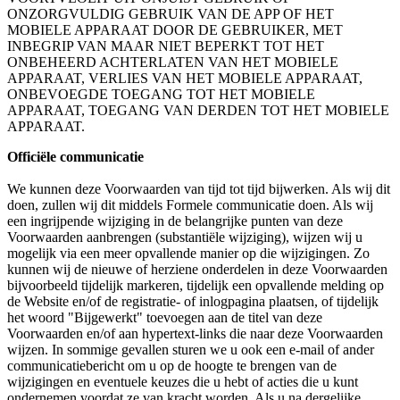
ONZORGVULDIG GEBRUIK VAN DE APP OF HET 
MOBIELE APPARAAT DOOR DE GEBRUIKER, MET 
INBEGRIP VAN MAAR NIET BEPERKT TOT HET 
ONBEHEERD ACHTERLATEN VAN HET MOBIELE 
APPARAAT, VERLIES VAN HET MOBIELE APPARAAT, 
ONBEVOEGDE TOEGANG TOT HET MOBIELE 
APPARAAT, TOEGANG VAN DERDEN TOT HET MOBIELE 
APPARAAT.
Officiële communicatie
We kunnen deze Voorwaarden van tijd tot tijd bijwerken. Als wij dit 
doen, zullen wij dit middels Formele communicatie doen. Als wij 
een ingrijpende wijziging in de belangrijke punten van deze 
Voorwaarden aanbrengen (substantiële wijziging), wijzen wij u 
mogelijk via een meer opvallende manier op die wijzigingen. Zo 
kunnen wij de nieuwe of herziene onderdelen in deze Voorwaarden 
bijvoorbeeld tijdelijk markeren, tijdelijk een opvallende melding op 
de Website en/of de registratie- of inlogpagina plaatsen, of tijdelijk 
het woord "Bijgewerkt" toevoegen aan de titel van deze 
Voorwaarden en/of aan hypertext-links die naar deze Voorwaarden 
wijzen. In sommige gevallen sturen we u ook een e-mail of ander 
communicatiebericht om u op de hoogte te brengen van de 
wijzigingen en eventuele keuzes die u hebt of acties die u kunt 
ondernemen voordat ze van kracht worden. Als u na dergelijke 