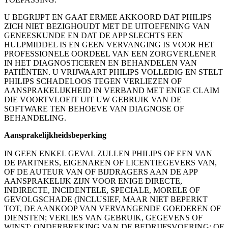
U BEGRIJPT EN GAAT ERMEE AKKOORD DAT PHILIPS 
ZICH NIET BEZIGHOUDT MET DE UITOEFENING VAN 
GENEESKUNDE EN DAT DE APP SLECHTS EEN 
HULPMIDDEL IS EN GEEN VERVANGING IS VOOR HET 
PROFESSIONELE OORDEEL VAN EEN ZORGVERLENER 
IN HET DIAGNOSTICEREN EN BEHANDELEN VAN 
PATIËNTEN. U VRIJWAART PHILIPS VOLLEDIG EN STELT 
PHILIPS SCHADELOOS TEGEN VERLIEZEN OF 
AANSPRAKELIJKHEID IN VERBAND MET ENIGE CLAIM 
DIE VOORTVLOEIT UIT UW GEBRUIK VAN DE 
SOFTWARE TEN BEHOEVE VAN DIAGNOSE OF 
BEHANDELING.
Aansprakelijkheidsbeperking
IN GEEN ENKEL GEVAL ZULLEN PHILIPS OF EEN VAN 
DE PARTNERS, EIGENAREN OF LICENTIEGEVERS VAN, 
OF DE AUTEUR VAN OF BIJDRAGERS AAN DE APP 
AANSPRAKELIJK ZIJN VOOR ENIGE DIRECTE, 
INDIRECTE, INCIDENTELE, SPECIALE, MORELE OF 
GEVOLGSCHADE (INCLUSIEF, MAAR NIET BEPERKT 
TOT, DE AANKOOP VAN VERVANGENDE GOEDEREN OF 
DIENSTEN; VERLIES VAN GEBRUIK, GEGEVENS OF 
WINST; ONDERBREKING VAN DE BEDRIJFSVOERING; OF 