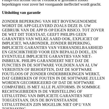
beperkingen voor zover het voorgaande ineffectief wordt geacht.
Uitsluiting van garantie
ZONDER BEPERKING VAN HET BOVENGENOEMDE 
WORDT DE APP GELEVERD ZOALS DEZE IS. UW 
GEBRUIK VAN DE APP IS OP EIGEN RISICO. TOT ZOVER 
DE WET DIT TOESTAAT, GEEFT PHILIPS GEEN 
GARANTIES VAN WELKE AARD OOK, EXPLICIET OF 
IMPLICIET, WAARONDER, ZONDER BEPERKING, 
IMPLICIETE GARANTIES VAN VERHANDELBAARHEID 
EN GESCHIKTHEID VOOR EEN BEPAALD DOEL, EN 
EVENTUELE IMPLICIETE GARANTIES VAN NIET-
INBREUK. PHILIPS GARANDEERT NIET DAT DE 
FUNCTIES IN DE SOFTWARE VOLDOEN AAN AL UW 
VEREISTEN OF BEHOEFTEN, DAT DE SOFTWARE 
FOUTLOOS OF ZONDER ONDERBREKINGEN WERKT, 
DAT GEBREKEN OF FOUTEN IN DE SOFTWARE ZULLEN 
WORDEN GECORRIGEERD OF DAT DE SOFTWARE 
COMPATIBEL IS MET ALLE PLATFORMS. IN SOMMIGE 
RECHTSGEBIEDEN IS DE VRIJSTELLING OF 
UITSLUITING VAN IMPLICIETE GARANTIES NIET 
TOEGESTAAN, DUS DE BOVENSTAANDE 
UITSLUITINGEN ZIJN MOGELIJK NIET OP U VAN 
TOEPASSING.