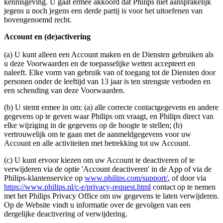
kennisgeving. U gaat ermee akkoord dat Philips niet aansprakelijk 
jegens u noch jegens een derde partij is voor het uitoefenen van 
bovengenoemd recht.
Account en (de)activering
(a) U kunt alleen een Account maken en de Diensten gebruiken als 
u deze Voorwaarden en de toepasselijke wetten accepteert en 
naleeft. Elke vorm van gebruik van of toegang tot de Diensten door 
personen onder de leeftijd van 13 jaar is ten strengste verboden en 
een schending van deze Voorwaarden.
(b) U stemt ermee in om: (a) alle correcte contactgegevens en andere 
gegevens op te geven waar Philips om vraagt, en Philips direct van 
elke wijziging in de gegevens op de hoogte te stellen; (b) 
vertrouwelijk om te gaan met de aanmeldgegevens voor uw 
Account en alle activiteiten met betrekking tot uw Account.
(c) U kunt ervoor kiezen om uw Account te deactiveren of te 
verwijderen via de optie 'Account deactiveren' in de App of via de 
Philips-klantenservice op 
www.philips.com/support/
, of door via 
https://www.philips.nl/c-e/privacy-request.html
 contact op te nemen 
met het Philips Privacy Office om uw gegevens te laten verwijderen. 
Op de Website vindt u informatie over de gevolgen van een 
dergelijke deactivering of verwijdering.