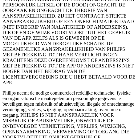
PERSOONLIJK LETSEL OF DE DOOD) ONGEACHT DE 
OORZAAK EN ONGEACHT DE THEORIE VAN 
AANSPRAKELIJKHEID, ZIJ HET CONTRACT, STRIKTE 
AANSPRAKELIJKHEID OF EEN ONRECHTMATIGE DAAD 
(MET INBEGRIP VAN NALATIGHEID OF ANDERSZINS), 
DIE OP ENIGE WIJZE VOORTVLOEIT UIT HET GEBRUIK 
VAN DE APP, ZELFS ALS IS GEWEZEN OP DE 
MOGELIJKHEID VAN DERGELIJKE SCHADE. DE 
GEZAMENLIJKE AANSPRAKELIJKHEID VAN PHILIPS 
MET BETREKKING TOT HAAR VERPLICHTINGEN 
KRACHTENS DEZE OVEREENKOMST OF ANDERSZINS 
MET BETREKKING TOT DE APP OF ANDERSZINS IS NIET 
HOGER DAN HET BEDRAG VAN DE 
LICENTIEVERGOEDING DIE U HEBT BETAALD VOOR DE 
APP.
Philips neemt de nodige commercieel redelijke technische, fysieke 
en organisatorische maatregelen om persoonlijke gegevens te 
beveiligen tegen misbruik of abusievelijke, illegale of onrechtmatige 
vernietiging, verlies, wijziging, openbaarmaking, overname of 
toegang. PHILIPS IS NIET AANSPRAKELIJK VOOR 
MISBRUIK OF ABUSIEVELIJKE, ONWETTIGE OF 
ONBEVOEGDE VERNIETIGING, VERLIES, WIJZIGING, 
OPENBAARMAKING, VERWERVING OF TOEGANG DIE 
VOORTVLOEIT UIT ONJUIST GEBRUIK OF 