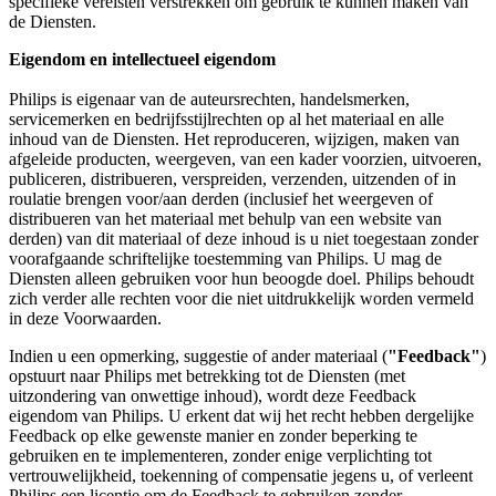
specifieke vereisten verstrekken om gebruik te kunnen maken van 
de Diensten.
Eigendom en intellectueel eigendom
Philips is eigenaar van de auteursrechten, handelsmerken, 
servicemerken en bedrijfsstijlrechten op al het materiaal en alle 
inhoud van de Diensten. Het reproduceren, wijzigen, maken van 
afgeleide producten, weergeven, van een kader voorzien, uitvoeren, 
publiceren, distribueren, verspreiden, verzenden, uitzenden of in 
roulatie brengen voor/aan derden (inclusief het weergeven of 
distribueren van het materiaal met behulp van een website van 
derden) van dit materiaal of deze inhoud is u niet toegestaan zonder 
voorafgaande schriftelijke toestemming van Philips. U mag de 
Diensten alleen gebruiken voor hun beoogde doel. Philips behoudt 
zich verder alle rechten voor die niet uitdrukkelijk worden vermeld 
in deze Voorwaarden.
Indien u een opmerking, suggestie of ander materiaal (
"Feedback"
) 
opstuurt naar Philips met betrekking tot de Diensten (met 
uitzondering van onwettige inhoud), wordt deze Feedback 
eigendom van Philips. U erkent dat wij het recht hebben dergelijke 
Feedback op elke gewenste manier en zonder beperking te 
gebruiken en te implementeren, zonder enige verplichting tot 
vertrouwelijkheid, toekenning of compensatie jegens u, of verleent 
Philips een licentie om de Feedback te gebruiken zonder 