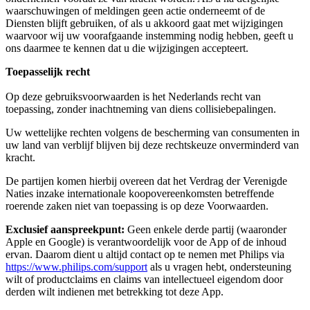
waarschuwingen of meldingen geen actie onderneemt of de 
Diensten blijft gebruiken, of als u akkoord gaat met wijzigingen 
waarvoor wij uw voorafgaande instemming nodig hebben, geeft u 
ons daarmee te kennen dat u die wijzigingen accepteert.
Toepasselijk recht
Op deze gebruiksvoorwaarden is het Nederlands recht van 
toepassing, zonder inachtneming van diens collisiebepalingen.
Uw wettelijke rechten volgens de bescherming van consumenten in 
uw land van verblijf blijven bij deze rechtskeuze onverminderd van 
kracht.
De partijen komen hierbij overeen dat het Verdrag der Verenigde 
Naties inzake internationale koopovereenkomsten betreffende 
roerende zaken niet van toepassing is op deze Voorwaarden.
Exclusief aanspreekpunt:
 Geen enkele derde partij (waaronder 
Apple en Google) is verantwoordelijk voor de App of de inhoud 
ervan. Daarom dient u altijd contact op te nemen met Philips via 
https://www.philips.com/support
 als u vragen hebt, ondersteuning 
wilt of productclaims en claims van intellectueel eigendom door 
derden wilt indienen met betrekking tot deze App.