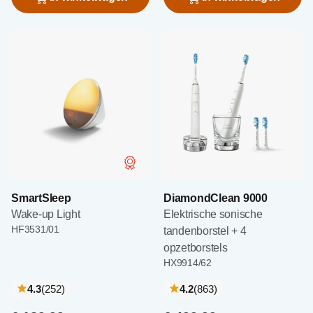
SmartSleep
DiamondClean 9000
Wake-up Light
Elektrische sonische
HF3531/01
tandenborstel + 4
opzetborstels
HX9914/62
recensies
recensies
4.3
(252
)
4.2
(863
)