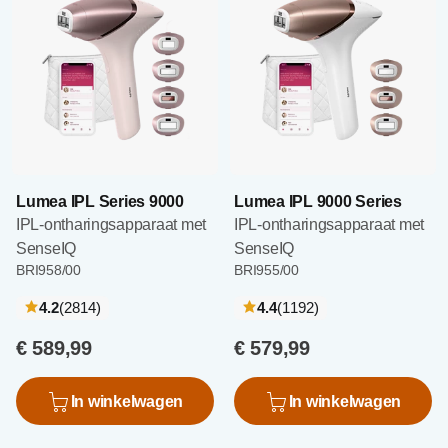
Lumea IPL Series 9000
Lumea IPL 9000 Series
IPL-ontharingsapparaat met
IPL-ontharingsapparaat met
SenseIQ
SenseIQ
BRI958/00
BRI955/00
recensies
recensies
4.2
(2814
)
4.4
(1192
)
€ 589,99
€ 579,99
In winkelwagen
In winkelwagen