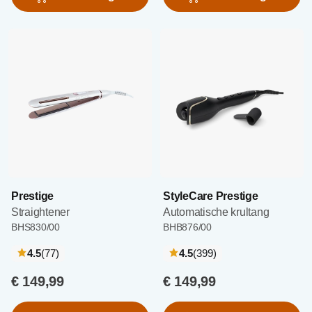
Prestige
StyleCare Prestige
Straightener
Automatische krultang
BHS830/00
BHB876/00
recensies
recensies
4.5
(77
)
4.5
(399
)
€ 149,99
€ 149,99