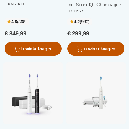
HX7429/01
met SenseIQ - Champagne
HX9992/11
recensies
recensies
4.8
(368
)
4.2
(980
)
€ 349,99
€ 299,99
In winkelwagen
In winkelwagen