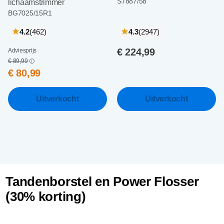
S7887/58
lichaamstrimmer
BG7025/15R1
recensies
recensies
4.2
(462
)
4.3
(2947
)
€ 224,99
Adviesprijs
€ 89,99
€ 80,99
Uitverkocht
Uitverkocht
Tandenborstel en Power Flosser
(30% korting)