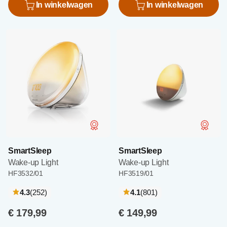
In winkelwagen
In winkelwagen
SmartSleep
SmartSleep
Wake-up Light
Wake-up Light
HF3532/01
HF3519/01
recensies
recensies
4.3
(252
)
4.1
(801
)
€ 179,99
€ 149,99