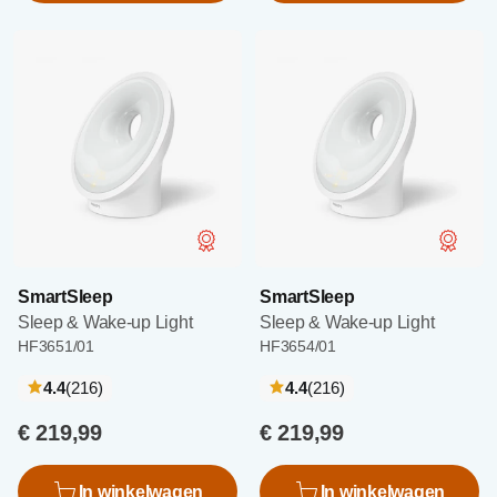
SmartSleep
SmartSleep
Sleep & Wake-up Light
Sleep & Wake-up Light
HF3651/01
HF3654/01
recensies
recensies
4.4
(216
)
4.4
(216
)
€ 219,99
€ 219,99
In winkelwagen
In winkelwagen