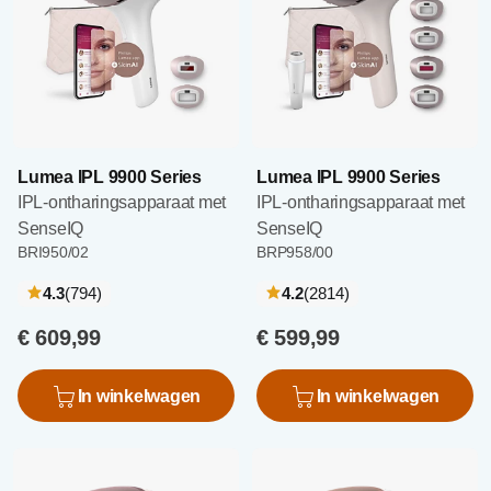
Lumea IPL 9900 Series
Lumea IPL 9900 Series
IPL-ontharingsapparaat met
IPL-ontharingsapparaat met
SenseIQ
SenseIQ
BRI950/02
BRP958/00
recensies
recensies
4.3
(794
)
4.2
(2814
)
€ 609,99
€ 599,99
In winkelwagen
In winkelwagen