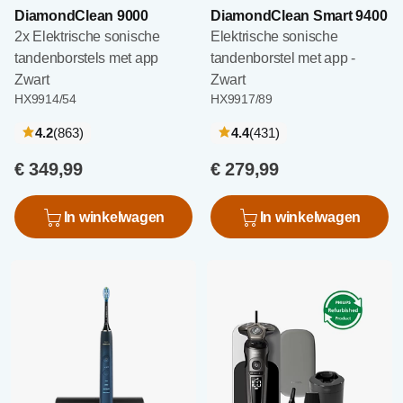
DiamondClean 9000
DiamondClean Smart 9400
2x Elektrische sonische
Elektrische sonische
tandenborstels met app
tandenborstel met app -
Zwart
Zwart
HX9914/54
HX9917/89
recensies
recensies
4.2
(863
)
4.4
(431
)
€ 349,99
€ 279,99
In winkelwagen
In winkelwagen