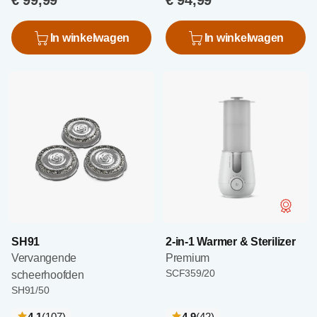
€ 99,99
€ 94,99
In winkelwagen
In winkelwagen
SH91
2-in-1 Warmer & Sterilizer
Vervangende
Premium
SCF359/20
scheerhoofden
SH91/50
recensies
recensies
4.1
(107
)
4.9
(42
)