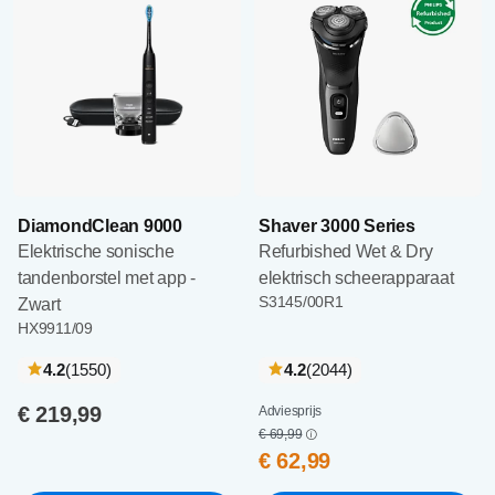
DiamondClean 9000
Shaver 3000 Series
Elektrische sonische
Refurbished Wet & Dry
tandenborstel met app -
elektrisch scheerapparaat
S3145/00R1
Zwart
HX9911/09
recensies
recensies
4.2
(1550
)
4.2
(2044
)
€ 219,99
Adviesprijs
€ 69,99
€ 62,99