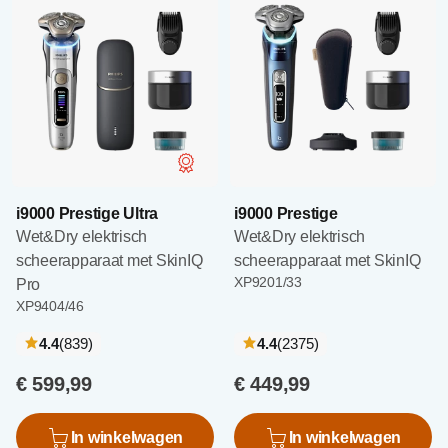
i9000 Prestige Ultra
i9000 Prestige
Wet&Dry elektrisch
Wet&Dry elektrisch
scheerapparaat met SkinIQ
scheerapparaat met SkinIQ
XP9201/33
Pro
XP9404/46
recensies
recensies
4.4
(839
)
4.4
(2375
)
€ 599,99
€ 449,99
In winkelwagen
In winkelwagen