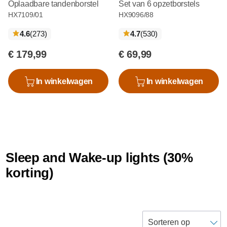
Oplaadbare tandenborstel
Set van 6 opzetborstels
HX7109/01
HX9096/88
recensies
recensies
4.6
(273
)
4.7
(530
)
€ 179,99
€ 69,99
In winkelwagen
In winkelwagen
Sleep and Wake-up lights (30%
korting)