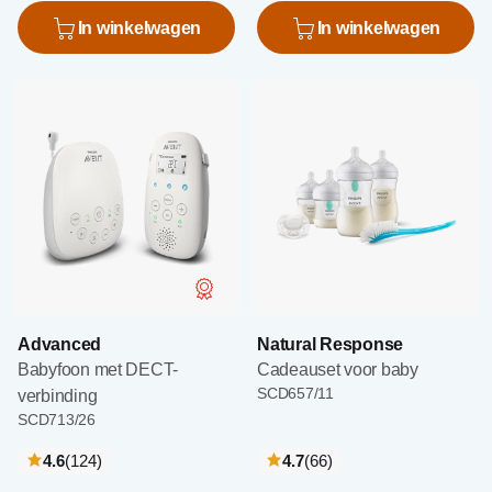
In winkelwagen
In winkelwagen
Advanced
Natural Response
Babyfoon met DECT-
Cadeauset voor baby
SCD657/11
verbinding
SCD713/26
recensies
recensies
4.6
(124
)
4.7
(66
)