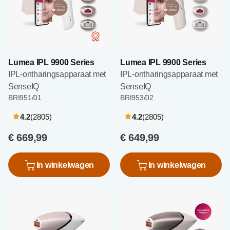
Lumea IPL 9900 Series
Lumea IPL 9900 Series
IPL-ontharingsapparaat met
IPL-ontharingsapparaat met
SenseIQ
SenseIQ
BRI951/01
BRI953/02
recensies
recensies
4.2
(2805
)
4.2
(2805
)
€ 669,99
€ 649,99
In winkelwagen
In winkelwagen