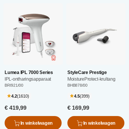
Lumea IPL 7000 Series
StyleCare Prestige
IPL-ontharingsapparaat
MoistureProtect-krultang
BRI921/00
BHB878/00
recensies
recensies
4.2
(1610
)
4.5
(399
)
€ 419,99
€ 169,99
In winkelwagen
In winkelwagen