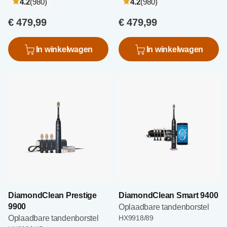
recensies
recensies
4.2
(980
)
4.2
(980
)
€ 479,99
€ 479,99
In winkelwagen
In winkelwagen
DiamondClean Prestige
DiamondClean Smart 9400
9900
Oplaadbare tandenborstel
Oplaadbare tandenborstel
HX9918/89