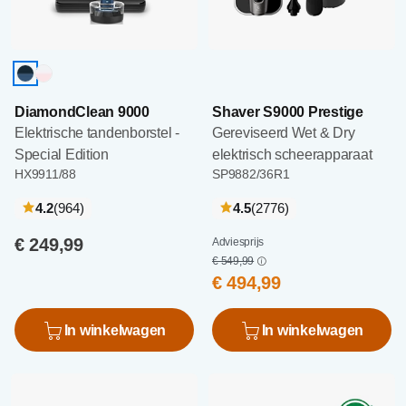
DiamondClean 9000
Shaver S9000 Prestige
Elektrische tandenborstel -
Gereviseerd Wet & Dry
Special Edition
elektrisch scheerapparaat
HX9911/88
SP9882/36R1
recensies
recensies
4.2
(964
)
4.5
(2776
)
€ 249,99
Adviesprijs
€ 549,99
€ 494,99
In winkelwagen
In winkelwagen