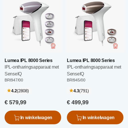
Lumea IPL 8000 Series
Lumea IPL 8000 Series
IPL-ontharingsapparaat met
IPL-ontharingsapparaat met
SenseIQ
SenseIQ
BRI947/00
BRI945/00
recensies
recensies
4.2
(2808
)
4.3
(791
)
€ 579,99
€ 499,99
In winkelwagen
In winkelwagen