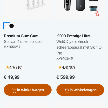
Premium Gum Care
i9000 Prestige Ultra
Set van 4 opzetborstels
Wet&Dry elektrisch
HX9054/87
scheerapparaat met SkinIQ
Pro
XP9402/46
recensies
recensies
4.7
(310
)
4.4
(797
)
€ 49,99
€ 599,99
In winkelwagen
In winkelwagen