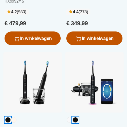
HX9992/45
recensies
recensies
4.2
(980
)
4.4
(378
)
€ 479,99
€ 349,99
In winkelwagen
In winkelwagen