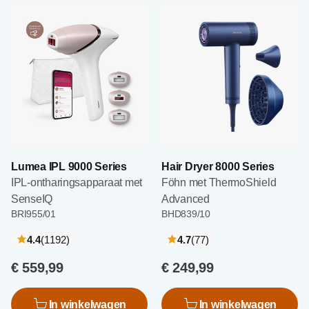
Lumea IPL 9000 Series
Hair Dryer 8000 Series
IPL-ontharingsapparaat met
Föhn met ThermoShield
SenseIQ
Advanced
BRI955/01
BHD839/10
recensies
recensies
4.4
(1192
)
4.7
(77
)
€ 559,99
€ 249,99
In winkelwagen
In winkelwagen