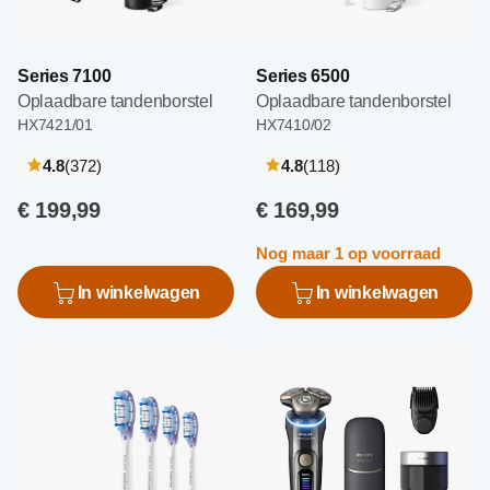
Series 7100
Series 6500
Oplaadbare tandenborstel
Oplaadbare tandenborstel
HX7421/01
HX7410/02
recensies
recensies
4.8
(372
)
4.8
(118
)
€ 199,99
€ 169,99
Nog maar 1 op voorraad
In winkelwagen
In winkelwagen