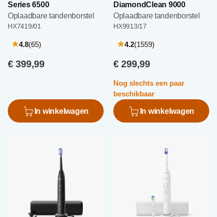
Series 6500
DiamondClean 9000
Oplaadbare tandenborstel
Oplaadbare tandenborstel
HX7419/01
HX9913/17
recensies
recensies
4.8
(65
)
4.2
(1559
)
€ 399,99
€ 299,99
Nog slechts een paar
beschikbaar
In winkelwagen
In winkelwagen