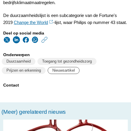
bedrijfsklimaatmaatregelen.
De duurzaamheidslijst is een subcategorie van de Fortune's
2019
Change the World
-lijst, waar Philips op nummer 43 staat.
Deel op social media
https://www.philips.n
w/about/news/archi
Onderwerpen
philips-
Duurzaamheid
Toegang tot gezondheidszorg
nummer-
Prijzen en erkenning
Nieuwsartikel
1-
op-
Contact
fortunes-
change-
(Meer) gerelateerd nieuws
the-
world-