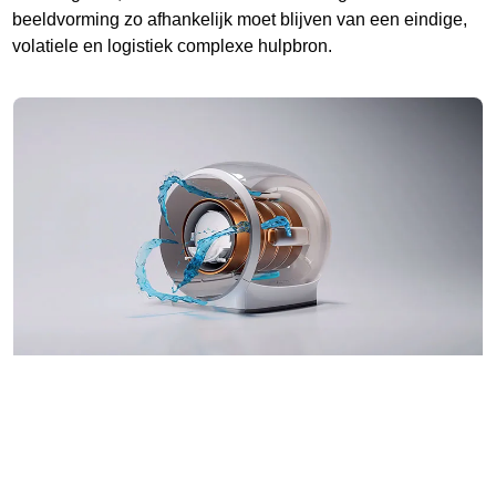
beeldvorming zo afhankelijk moet blijven van een eindige,
volatiele en logistiek complexe hulpbron.
Resilience by design
In dat licht bezien gaat heliumvrije MRI over meer dan