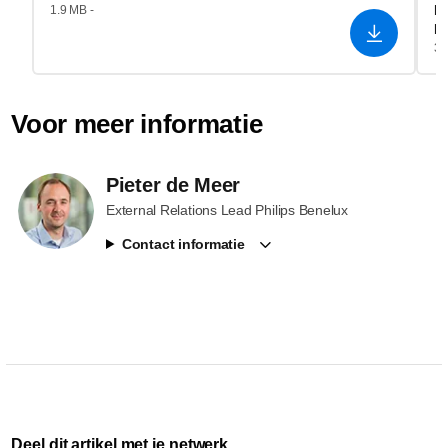
He
1.9 MB -
R
3.
Voor meer informatie
Pieter de Meer
External Relations Lead Philips Benelux
Contact informatie
Deel dit artikel met je netwerk