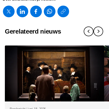
https://www.
w/about/ne
en-
Gerelateerd nieuws
philips-
investeren-
in-
nederlands
medtech-
sector.html
Persbericht | juni 18, 2026