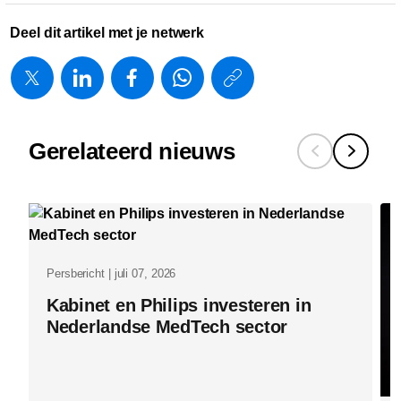
Deel dit artikel met je netwerk
https://www.
w/about/new
langstlope
Gerelateerd nieuws
sponsorshi
vereeuwigd
met-
plaquette-
bij-
Persbericht | juli 07, 2026
philips-
Kabinet en Philips investeren in
stadion.htm
Nederlandse MedTech sector