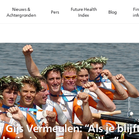
Nieuws &
Future Health
Fin
Pers
Blog
Achtergronden
Index
inf
Gijs Vermeulen: “Als je blijf