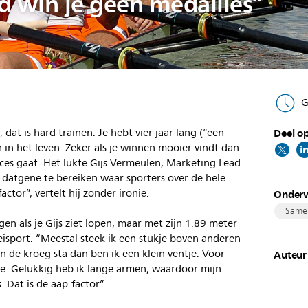
d win je geen medailles”
G
dat is hard trainen. Je hebt vier jaar lang (“een
Deel op
n in het leven. Zeker als je winnen mooier vindt dan
ces gaat. Het lukte Gijs Vermeulen, Marketing Lead
, datgene te bereiken waar sporters over de hele
ctor”, vertelt hij zonder ironie.
Onder
Same
gen als je Gijs ziet lopen, maar met zijn 1.89 meter
oeisport. “Meestal steek ik een stukje boven anderen
in de kroeg sta dan ben ik een klein ventje. Voor
Auteur
te. Gelukkig heb ik lange armen, waardoor mijn
 Dat is de aap-factor”.