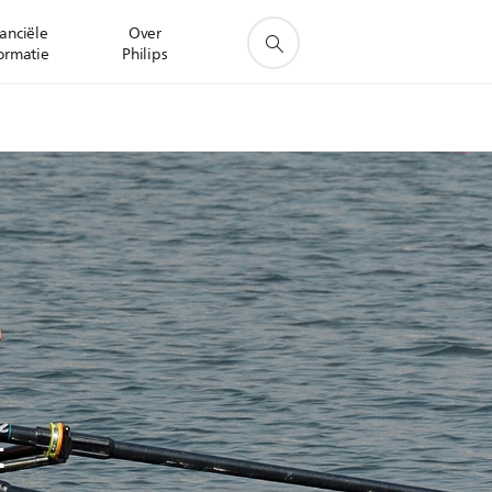
anciële
Over
ormatie
Philips
t