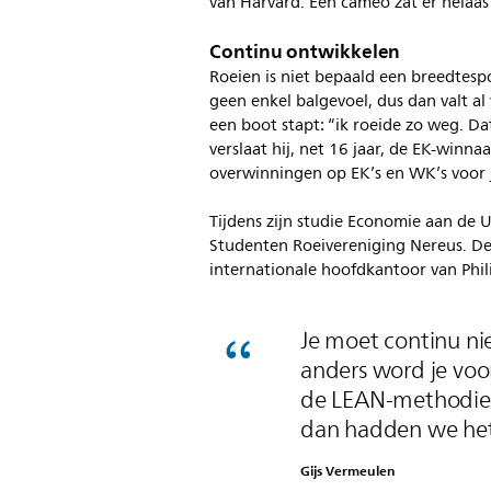
van Harvard. Een cameo zat er helaas 
Continu ontwikkelen
Roeien is niet bepaald een breedtespo
geen enkel balgevoel, dus dan valt al v
een boot stapt: “ik roeide zo weg. Dat
verslaat hij, net 16 jaar, de EK-winnaa
overwinningen op EK’s en WK’s voor j
Tijdens zijn studie Economie aan de 
Studenten Roeivereniging Nereus. De 
internationale hoofdkantoor van Phil
Je moet continu n
anders word je voor
de LEAN-methodiek,
dan hadden we het
Gijs Vermeulen