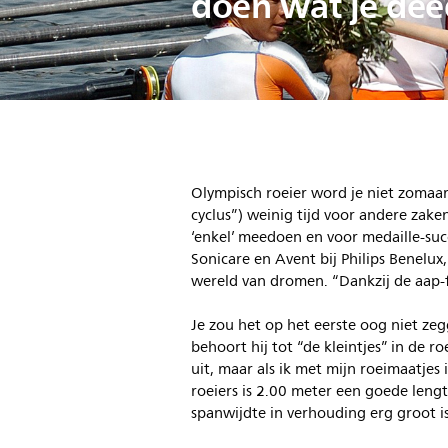
doen wat je dee
Olympisch roeier word je niet zomaar, 
cyclus”) weinig tijd voor andere zake
‘enkel’ meedoen en voor medaille-suc
Sonicare en Avent bij Philips Benelux
wereld van dromen. “Dankzij de aap-fa
Je zou het op het eerste oog niet zeg
behoort hij tot “de kleintjes” in de r
uit, maar als ik met mijn roeimaatjes 
roeiers is 2.00 meter een goede leng
spanwijdte in verhouding erg groot is.