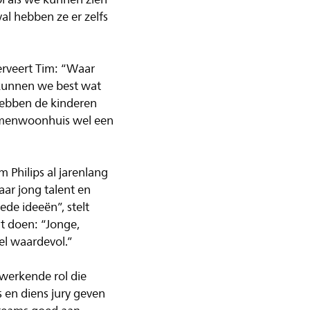
al hebben ze er zelfs
erveert Tim: “Waar
 kunnen we best wat
hebben de kinderen
samenwoonhuis wel een
 Philips al jarenlang
aar jong talent en
de ideeën”, stelt
at doen: “Jonge,
el waardevol.”
nwerkende rol die
s en diens jury geven