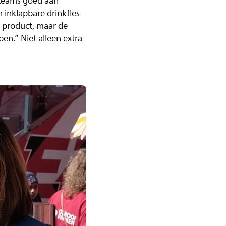
 teams goed aan
 inklapbare drinkfles
m product, maar de
en.” Niet alleen extra