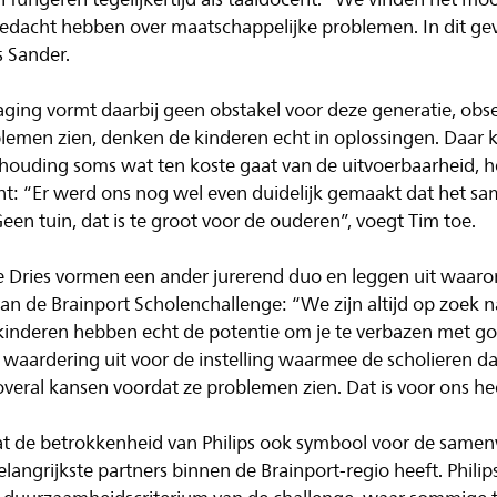
gedacht hebben over maatschappelijke problemen. In dit gev
s Sander.
aging vormt daarbij geen obstakel voor deze generatie, obs
lemen zien, denken de kinderen echt in oplossingen. Daar
 houding soms wat ten koste gaat van de uitvoerbaarheid, 
ht: “Er werd ons nog wel even duidelijk gemaakt dat het 
en tuin, dat is te groot voor de ouderen”, voegt Tim toe.
ne Dries vormen een ander jurerend duo en leggen uit waarom
van de Brainport Scholenchallenge: “We zijn altijd op zoek n
kinderen hebben echt de potentie om je te verbazen met goe
t waardering uit voor de instelling waarmee de scholieren d
overal kansen voordat ze problemen zien. Dat is voor ons he
aat de betrokkenheid van Philips ook symbool voor de same
belangrijkste partners binnen de Brainport-regio heeft. Philip