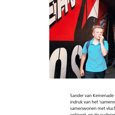
Sander van Kemenade en 
indruk van het ‘samenw
samenwonen met vlucht
oplevert, en de oudere