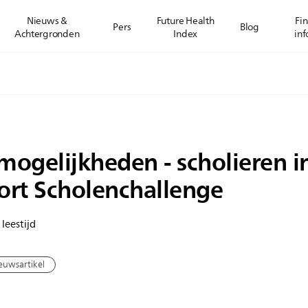
Nieuws &
Future Health
Fin
Pers
Blog
Achtergronden
Index
inf
ogelijkheden - scholieren in 
ort Scholenchallenge
leestijd
euwsartikel