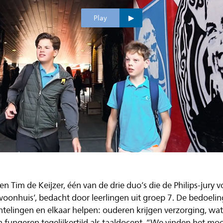
Play
Tim de Keijzer, één van de drie duo’s die de Philips-jury v
oonhuis’, bedacht door leerlingen uit groep 7. De bedoeling
elingen en elkaar helpen: ouderen krijgen verzorging, w
n fungeren tegelijkertijd als taaldocent. “We vinden het mo