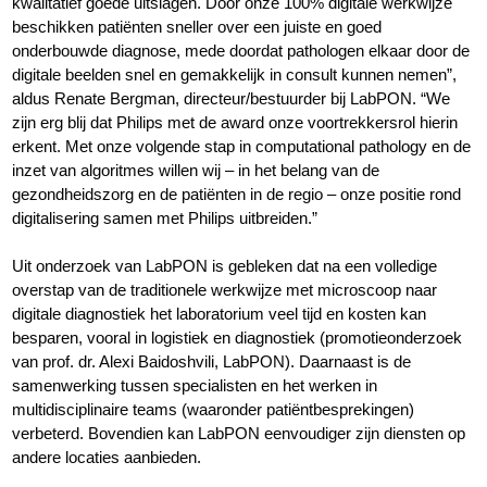
kwalitatief goede uitslagen. Door onze 100% digitale werkwijze
beschikken patiënten sneller over een juiste en goed
onderbouwde diagnose, mede doordat pathologen elkaar door de
digitale beelden snel en gemakkelijk in consult kunnen nemen”,
aldus Renate Bergman, directeur/bestuurder bij LabPON. “We
zijn erg blij dat Philips met de award onze voortrekkersrol hierin
erkent. Met onze volgende stap in computational pathology en de
inzet van algoritmes willen wij – in het belang van de
gezondheidszorg en de patiënten in de regio – onze positie rond
digitalisering samen met Philips uitbreiden.”
Uit onderzoek van LabPON is gebleken dat na een volledige
overstap van de traditionele werkwijze met microscoop naar
digitale diagnostiek het laboratorium veel tijd en kosten kan
besparen, vooral in logistiek en diagnostiek (promotieonderzoek
van prof. dr. Alexi Baidoshvili, LabPON). Daarnaast is de
samenwerking tussen specialisten en het werken in
multidisciplinaire teams (waaronder patiëntbesprekingen)
verbeterd. Bovendien kan LabPON eenvoudiger zijn diensten op
andere locaties aanbieden.