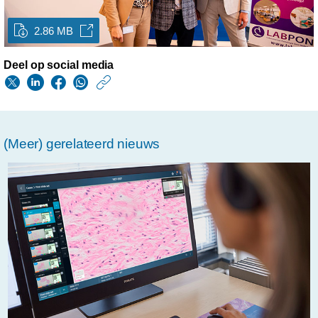
2.86 MB
Deel op social media
https://www.philips.n
w/about/news/archi
philips-
(Meer) gerelateerd nieuws
beloont-
labpon-
met-
100-
procent-
digital-
award.html