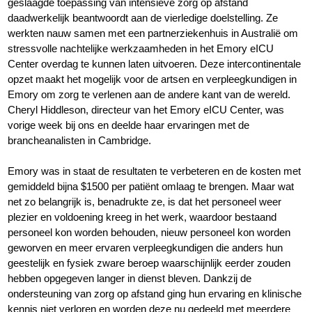
geslaagde toepassing van intensieve zorg op afstand
daadwerkelijk beantwoordt aan de vierledige doelstelling. Ze
werkten nauw samen met een partnerziekenhuis in Australië om
stressvolle nachtelijke werkzaamheden in het Emory eICU
Center overdag te kunnen laten uitvoeren. Deze intercontinentale
opzet maakt het mogelijk voor de artsen en verpleegkundigen in
Emory om zorg te verlenen aan de andere kant van de wereld.
Cheryl Hiddleson, directeur van het Emory eICU Center, was
vorige week bij ons en deelde haar ervaringen met de
brancheanalisten in Cambridge.
Emory was in staat de resultaten te verbeteren en de kosten met
gemiddeld bijna $1500 per patiënt omlaag te brengen. Maar wat
net zo belangrijk is, benadrukte ze, is dat het personeel weer
plezier en voldoening kreeg in het werk, waardoor bestaand
personeel kon worden behouden, nieuw personeel kon worden
geworven en meer ervaren verpleegkundigen die anders hun
geestelijk en fysiek zware beroep waarschijnlijk eerder zouden
hebben opgegeven langer in dienst bleven. Dankzij de
ondersteuning van zorg op afstand ging hun ervaring en klinische
kennis niet verloren en worden deze nu gedeeld met meerdere