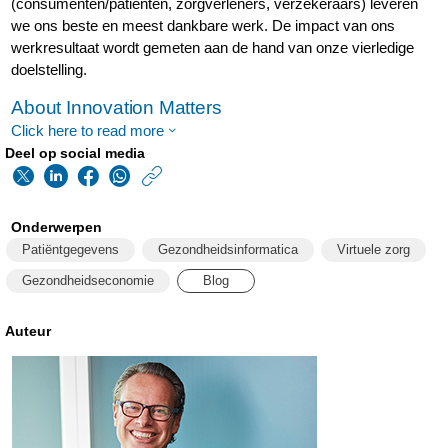
(consumenten/patiënten, zorgverleners, verzekeraars) leveren
we ons beste en meest dankbare werk. De impact van ons
werkresultaat wordt gemeten aan de hand van onze vierledige
doelstelling.
About Innovation Matters
Click here to read more
Deel op social media
https://www.philips.n
w/about/news/archi
Onderwerpen
hoe-
Patiëntgegevens
Gezondheidsinformatica
Virtuele zorg
always-
Gezondheidseconomie
Blog
on-
technologie-
Auteur
kan-
worden-
toegepast-